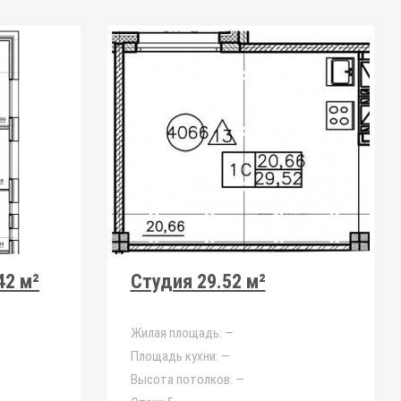
42 м²
Студия 29.52 м²
Жилая площадь:
—
Площадь кухни:
—
Высота потолков:
—