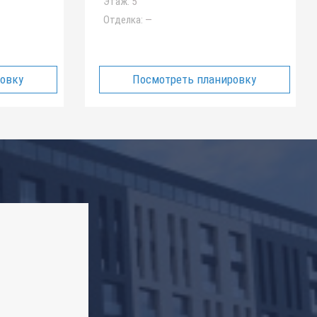
Этаж:
5
Отделка:
—
ровку
Посмотреть планировку