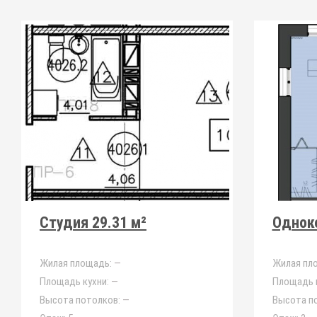
Студия 29.31 м²
Однок
Жилая площадь:
—
Жилая пл
Площадь кухни:
—
Площадь к
Высота потолков:
—
Высота п