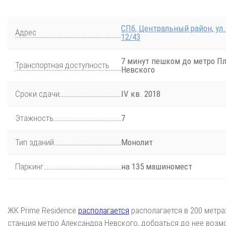
СПб, Центральный район, ул
Адрес
12/43
7 минут пешком до метро П
Транспортная доступность
Невского
Сроки сдачи
IV кв. 2018
Этажность
7
Тип зданий
Монолит
Паркинг
на 135 машиномест
ЖК Prime Residence
располагается
располагается в 200 метра
станция метро Александра Невского, добраться до нее возм