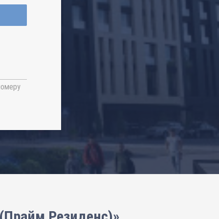
номеру
 (Прайм Резиденс)»