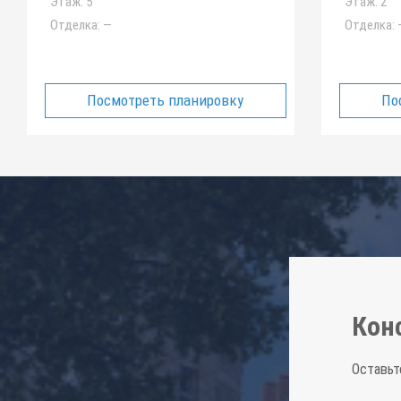
Этаж:
5
Этаж:
2
Отделка:
—
Отделка:
Посмотреть планировку
По
Кон
Оставьт