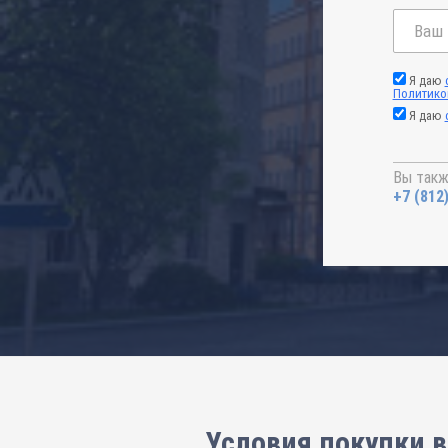
Я даю
Политико
Я даю
Вы такж
+7 (812
Условия покупки в