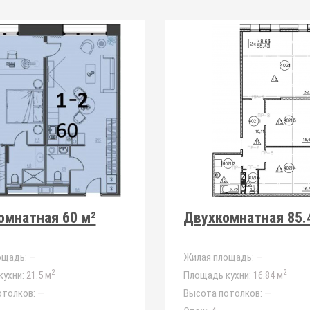
омнатная 60 м²
Двухкомнатная 85.
ощадь:
—
Жилая площадь:
—
2
2
ухни:
21.5 м
Площадь кухни:
16.84 м
отолков:
—
Высота потолков:
—