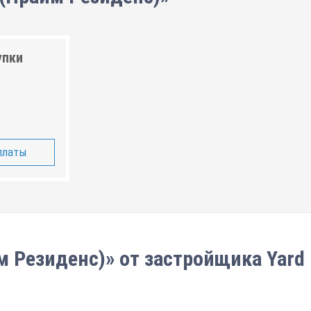
упки
платы
м Резиденс)» от застройщика Yard