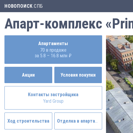
НОВОПОИСК
.СПБ
Апарт-комплекс «Pri
Апартаменты
70 в продаже
за 5.8 – 16.8 млн ₽
Акции
Условия покупки
Контакты застройщика
Yard Group
Ход строительства
Отделка в апартаменте